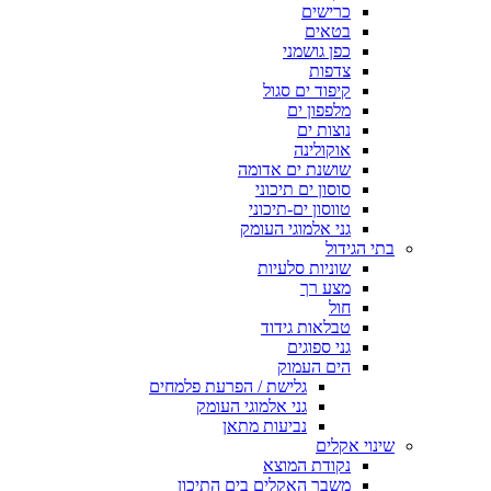
כרישים
בטאים
כפן גושמני
צדפות
קיפוד ים סגול
מלפפון ים
נוצות ים
אוקולינה
שושנת ים אדומה
סוסון ים תיכוני
טווסון ים-תיכוני
גני אלמוגי העומק
בתי הגידול
שוניות סלעיות
מצע רך
חול
טבלאות גידוד
גני ספוגים
הים העמוק
גלישת / הפרעת פלמחים
גני אלמוגי העומק
נביעות מתאן
שינוי אקלים
נקודת המוצא
משבר האקלים בים התיכון