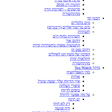
סדנה אינטרנטית
תקנות דיג 2016
סרטונים – רפורמת הדיג
מהתקשורת
תכנון ימי
מים כלכליים
מים טריטוריאליים (ריבוניים)
תשתיות
תשתיות בחוף הים
זיהום אור
התנגשות עופות בתשתיות ימיות
זיהום נפט וגז
הסיכון של משק הגז לאקלים
חקלאות ימית
מהתקשורת
מוקד Sea Watch
מהי האפליקציה
אודות
איך הדיווח שלך יעשה שינוי?
סיפורי הצלחה
טיפים לדיווח
על מה אפשר לדווח?
ים תיכון
דיג לא חוקי
חיה פגועה