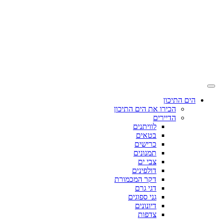
דלג
לתוכן
המרכזי
הים התיכון
הכירו את הים התיכון
הדיירים
לוויתנים
בטאים
כרישים
תמנונים
צבי ים
דולפינים
דקר המכמורת
דגי גרם
גני ספוגים
דיונונים
צדפות