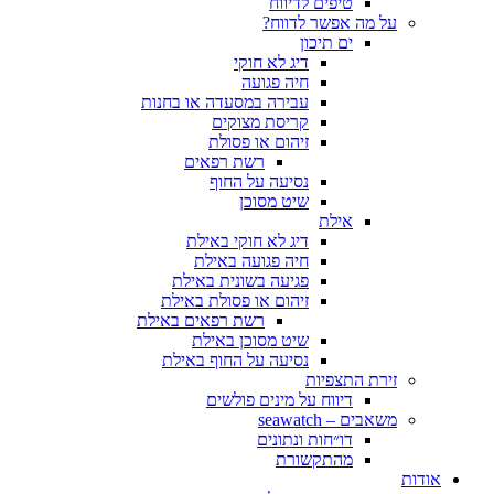
טיפים לדיווח
על מה אפשר לדווח?
ים תיכון
דיג לא חוקי
חיה פגועה
עבירה במסעדה או בחנות
קריסת מצוקים
זיהום או פסולת
רשת רפאים
נסיעה על החוף
שיט מסוכן
אילת
דיג לא חוקי באילת
חיה פגועה באילת
פגיעה בשונית באילת
זיהום או פסולת באילת
רשת רפאים באילת
שיט מסוכן באילת
נסיעה על החוף באילת
זירת התצפיות
דיווח על מינים פולשים
משאבים – seawatch
דו״חות ונתונים
מהתקשורת
אודות