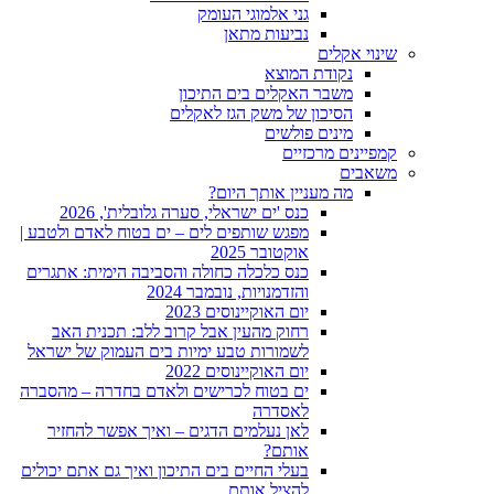
גני אלמוגי העומק
נביעות מתאן
שינוי אקלים
נקודת המוצא
משבר האקלים בים התיכון
הסיכון של משק הגז לאקלים
מינים פולשים
קמפיינים מרכזיים
משאבים
מה מעניין אותך היום?
כנס 'ים ישראלי, סערה גלובלית', 2026
מפגש שותפים לים – ים בטוח לאדם ולטבע |
אוקטובר 2025
כנס כלכלה כחולה והסביבה הימית: אתגרים
והזדמנויות, נובמבר 2024
יום האוקיינוסים 2023
רחוק מהעין אבל קרוב ללב: תכנית האב
לשמורות טבע ימיות בים העמוק של ישראל
יום האוקיינוסים 2022
ים בטוח לכרישים ולאדם בחדרה – מהסברה
לאסדרה
לאן נעלמים הדגים – ואיך אפשר להחזיר
אותם?
בעלי החיים בים התיכון ואיך גם אתם יכולים
להציל אותם