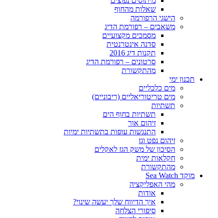
מיתוסים נפוצים
שאלות מהחוף
הישגי הרפורמה
משאבים – רפורמת הדיג
מסמכים מקצועיים
סדנה אינטרנטית
תקנות דיג 2016
סרטונים – רפורמת הדיג
מהתקשורת
תכנון ימי
מים כלכליים
מים טריטוריאליים (ריבוניים)
תשתיות
תשתיות בחוף הים
זיהום אור
התנגשות עופות בתשתיות ימיות
זיהום נפט וגז
הסיכון של משק הגז לאקלים
חקלאות ימית
מהתקשורת
מוקד Sea Watch
מהי האפליקציה
אודות
איך הדיווח שלך יעשה שינוי?
סיפורי הצלחה