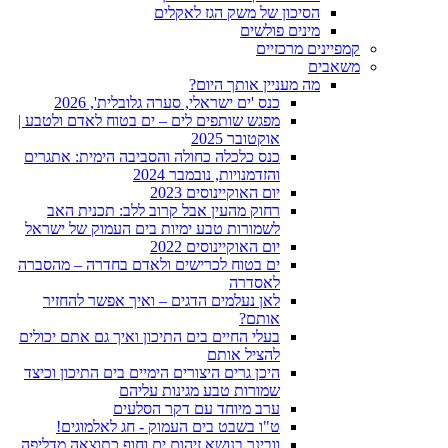
הסיכון של משק הגז לאקלים
מינים פולשים
קמפיינים מרכזיים
משאבים
מה מעניין אותך היום?
כנס 'ים ישראלי, סערה גלובלית', 2026
מפגש שותפים לים – ים בטוח לאדם ולטבע |
אוקטובר 2025
כנס כלכלה כחולה והסביבה הימית: אתגרים
והזדמנויות, נובמבר 2024
יום האוקיינוסים 2023
רחוק מהעין אבל קרוב ללב: תכנית האב
לשמורות טבע ימיות בים העמוק של ישראל
יום האוקיינוסים 2022
ים בטוח לכרישים ולאדם בחדרה – מהסברה
לאסדרה
לאן נעלמים הדגים – ואיך אפשר להחזיר
אותם?
בעלי החיים בים התיכון ואיך גם אתם יכולים
להציל אותם
היכן גרים היצורים הימיים בים התיכון וכיצד
שמורות טבע מגינות עליהם
ערב מיוחד עם דקר הסלעים
ט‭"‬ו‭ ‬בשבט‭ ‬בים‭ ‬העמוק‭ ‬- חג‭ ‬לאלמוגים‭!‬
וובינר בנושא זיהום ים וחוף כתוצאה מדליפה