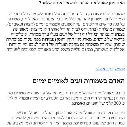
האם ניתן לאכול את העוגה ולהשאיר אותה שלמה?
שמורות טבע ימיות הן הכלי המרכזי והיעיל ביותר לשמירה על הסביבה
הימית. לרוב, מטרתן להגן על כלל מרכיבי המערכת האקולוגית, מטורפי
על כגון כרישים ודולפינים ועד לספוגים ולצמחים ימיים (אצות ועשב ים).
שמורה מוצלחת (בהתייחס לבית הגידול אותו היא מייצגת) מאופיינת
בצפיפות גבוהה ובגודל גוף גדול של דגים בעלי ערך מסחרי, אוכלוסייה
בריאה של טורפים, מארג מזון תקין וחוסן (עמידות בפני עקות סביבתיות
שונות). שמורה מוצלחת גם מניבה תועלות של חינוך לטבע ימי ותיירות
אקולוגית בשטחה, כמו גם עלייה בשלל הדיג באזורים הסמוכים לשמורה.
להמשך קריאה >
האדם בשמורות וגנים לאומיים ימיים
כרבע מאוכלוסיית ישראל מתגוררת במרחק של עד שני קילומטרים מקו
החוף (בעיקר קו חוף הים התיכון אך גם הכנרת, ים המלח ומפרץ אילת,
כ־300 ק"מ של חופי ים ואגמים).
עם הגידול וציפוף האוכלוסייה לאורך החוף והעליה בפופולריות של
הספורט הימי, גובר הביקוש הציבורי לשטחי פנאי ונופש ימי, לפעילות
במגוון רחב של ענפי ספורט ימי. מסמך המדיניות למרחב הימי מצביע על