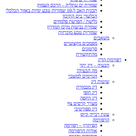
שמורת ים עתלית – הרכס העמוק
תכנית האב ל-10 שמורות טבע ימיות באזור הכלכלי
הבלעדי בים התיכון
גלישת / הפרעת פלמחים
שמורת נביעות מרכז המדרון
שמורות טבע מוכרזות
משאבים
מסמכים מקצועיים
סרטונים
מהתקשורת
רפורמת הדיג
הבעיה – דיג יתר
מה הבעיה?
הגורמים למשבר
שיטות דיג
דיג מכמורת
דיג חופי
דיג הקפה
מערך קרסים צף
דיג ספורטיבי
עונת רבייה וגיוס
הרפורמה
הפיתרון – רפורמה
אודות הרפורמה