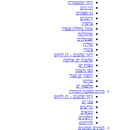
דקר המכמורת
דגי גרם
גני ספוגים
דיונונים
צדפות
טונה כחולת סנפיר
אוקולינה
אצטלנים
סולית
צינורן
דקר סלעים – דג לוקוס
שושנת ים אדומה
נוצות ים
כפן גושמני
קיפוד ים סגול
טריגון
מלפפון ים
מינים בסכנת הכחדה
דקר סלעים – דג לוקוס
צבי ים
כרישים
בטאים
דולפינים
לוויתנים
המינים המוגנים