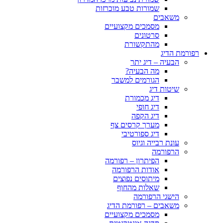
שמורות טבע מוכרזות
משאבים
מסמכים מקצועיים
סרטונים
מהתקשורת
רפורמת הדיג
הבעיה – דיג יתר
מה הבעיה?
הגורמים למשבר
שיטות דיג
דיג מכמורת
דיג חופי
דיג הקפה
מערך קרסים צף
דיג ספורטיבי
עונת רבייה וגיוס
הרפורמה
הפיתרון – רפורמה
אודות הרפורמה
מיתוסים נפוצים
שאלות מהחוף
הישגי הרפורמה
משאבים – רפורמת הדיג
מסמכים מקצועיים