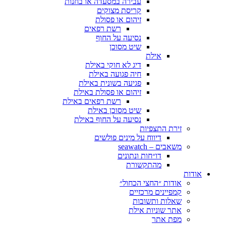
עבירה במסעדה או בחנות
קריסת מצוקים
זיהום או פסולת
רשת רפאים
נסיעה על החוף
שיט מסוכן
אילת
דיג לא חוקי באילת
חיה פגועה באילת
פגיעה בשונית באילת
זיהום או פסולת באילת
רשת רפאים באילת
שיט מסוכן באילת
נסיעה על החוף באילת
זירת התצפיות
דיווח על מינים פולשים
משאבים – seawatch
דו״חות ונתונים
מהתקשורת
אודות
אודות ״החצי הכחול״
קמפיינים מרכזיים
שאלות ותשובות
אתר שוניות אילת
מפת אתר