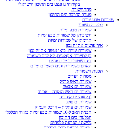
בקידוחי גז ונפט בים התיכון הישראלי
מהתקשורת
מערך הדרכה הים התיכון
שמורות טבע ימיות
למה זה חשוב?
שמורות טבע ימיות
חשיבותן של שמורות טבע ימיות
תרומתן של שמורות ימיות
איך עושים את זה נכון
שמורות ימיות- בואו נעשה את זה נכון
כן לתיירות אקולוגית, לא לדיג בשמורה
דיג בשטחים ימיים מוגנים
האדם בשמורות וגנים לאומיים ימיים
תכנית השמורות
מטרות ויעדים
שמורת ראש כרמל
שמורת ים אבטח
שמורת ים ראש הנקרה – אכזיב
גן לאומי ים קיסריה
שמורת ים פולג
שמורת ים עתלית – הרכס העמוק
תכנית האב ל-10 שמורות טבע ימיות באזור הכלכלי
הבלעדי בים התיכון
גלישת / הפרעת פלמחים
שמורת נביעות מרכז המדרון