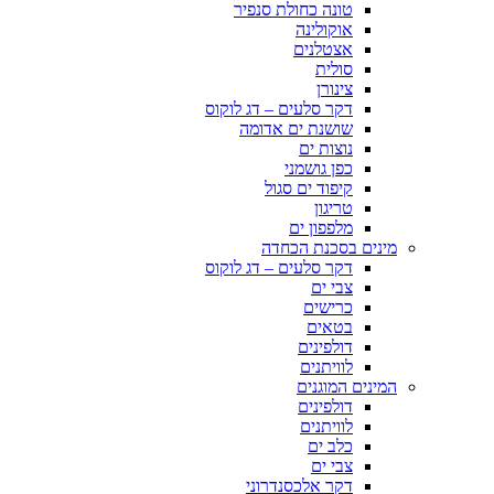
טונה כחולת סנפיר
אוקולינה
אצטלנים
סולית
צינורן
דקר סלעים – דג לוקוס
שושנת ים אדומה
נוצות ים
כפן גושמני
קיפוד ים סגול
טריגון
מלפפון ים
מינים בסכנת הכחדה
דקר סלעים – דג לוקוס
צבי ים
כרישים
בטאים
דולפינים
לוויתנים
המינים המוגנים
דולפינים
לוויתנים
כלב ים
צבי ים
דקר אלכסנדרוני