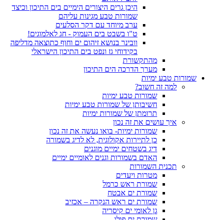
היכן גרים היצורים הימיים בים התיכון וכיצד
שמורות טבע מגינות עליהם
ערב מיוחד עם דקר הסלעים
ט‭"‬ו‭ ‬בשבט‭ ‬בים‭ ‬העמוק‭ ‬- חג‭ ‬לאלמוגים‭!‬
וובינר בנושא זיהום ים וחוף כתוצאה מדליפה
בקידוחי גז ונפט בים התיכון הישראלי
מהתקשורת
מערך הדרכה הים התיכון
שמורות טבע ימיות
למה זה חשוב?
שמורות טבע ימיות
חשיבותן של שמורות טבע ימיות
תרומתן של שמורות ימיות
איך עושים את זה נכון
שמורות ימיות- בואו נעשה את זה נכון
כן לתיירות אקולוגית, לא לדיג בשמורה
דיג בשטחים ימיים מוגנים
האדם בשמורות וגנים לאומיים ימיים
תכנית השמורות
מטרות ויעדים
שמורת ראש כרמל
שמורת ים אבטח
שמורת ים ראש הנקרה – אכזיב
גן לאומי ים קיסריה
שמורת ים פולג